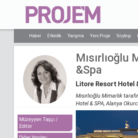
Haber
Etkinlik
Yarışma
Yeni Proje
Söyleşi
Mısırlıoğlu 
&Spa
Litore Resort Hotel
Mısırlıoğlu Mimarlık taraf
Hotel & SPA, Alanya Okurca
Müzeyyen Taşçı /
Editör
Diğer Yazıları