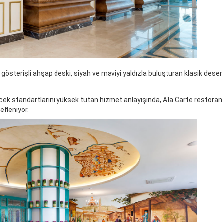
österişli ahşap deski, siyah ve maviyi yaldızla buluşturan klasik dese
cek standartlarını yüksek tutan hizmet anlayışında, A'la Carte restora
efleniyor.