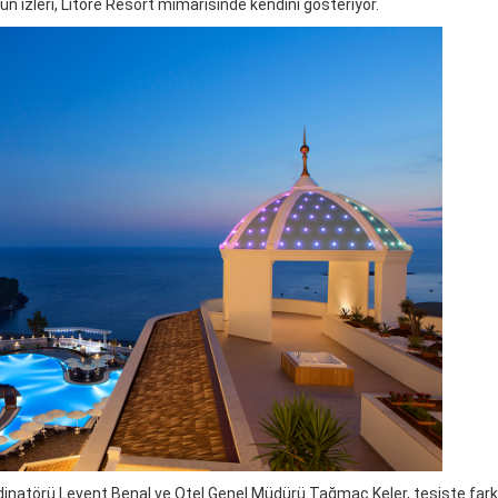
un izleri, Litore Resort mimarisinde kendini gösteriyor.
natörü Levent Benal ve Otel Genel Müdürü Tağmaç Keler, tesiste farkl