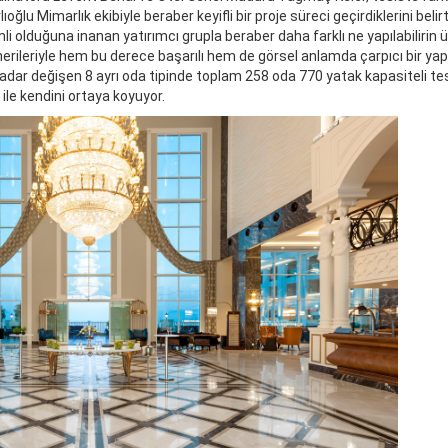
oğlu Mimarlık ekibiyle beraber keyifli bir proje süreci geçirdiklerini belir
i olduğuna inanan yatırımcı grupla beraber daha farklı ne yapılabilirin ü
rileriyle hem bu derece başarılı hem de görsel anlamda çarpıcı bir yapı i
adar değişen 8 ayrı oda tipinde toplam 258 oda 770 yatak kapasiteli tes
ile kendini ortaya koyuyor.