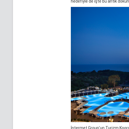
hedefiyle de işte bu antik dokun
İntermet Group'un Turizm Koordi