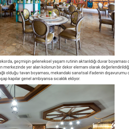
dekorda, geçmişin geleneksel yaşam rutinin aktarıldığı duvar boyaması d
merkezinde yer alan kolonun bir dekor elemanı olarak değerlendirildiği
ağlı olduğu tavan boyaması, mekandaki sanatsal ifadenin dışavurumu o
hşap kapılar genel ambiyansa sıcaklık ekliyor.