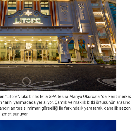
 "Litore", lüks bir hotel & SPA tesisi. Alanya Okurcalar'da, kent merke
arihi yarımadada yer alıyor. Çamlık ve makilik bitki örtüsünün arasınd
dırılan tesis, mimari görselliği ile farkındalık yaratarak, daha ilk se
 hizmet sunuyor.