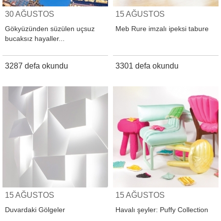
30 AĞUSTOS
15 AĞUSTOS
Gökyüzünden süzülen uçsuz
Meb Rure imzalı ipeksi tabure
bucaksız hayaller...
3287 defa okundu
3301 defa okundu
15 AĞUSTOS
15 AĞUSTOS
Duvardaki Gölgeler
Havalı şeyler: Puffy Collection