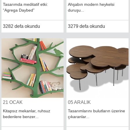
Tasarımda meditatif etki:
Ahşabın modern heykelsi
“Agrega Daybed”
duruşu...
3282 defa okundu
3279 defa okundu
21 OCAK
05 ARALIK
Kitapsız mekanlar, ruhsuz
Tasarımlarını bulutların üzerine
bedenlere benzer...
çıkaranlar...