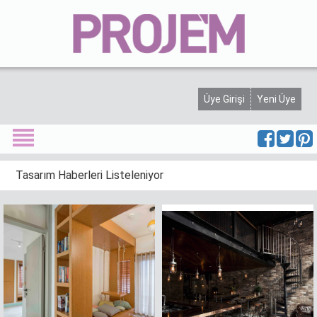
Projem Dergisi
Üyelik
Künye
Haber
Üye Girişi
Yeni Üye
Etkinlik
Yarışma
Tasarım Haberleri Listeleniyor
Yeni Proje
Ürünler
Söyleşi
Görüşler
Köşe Yazısı