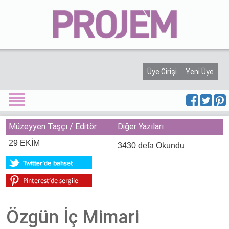
Projem Dergisi
Üyelik
Künye
Haber
Üye Girişi
Yeni Üye
Etkinlik
Yarışma
Müzeyyen Taşçı / Editör
Diğer Yazıları
Yeni Proje
29 EKİM
3430 defa Okundu
Ürünler
Söyleşi
Görüşler
Özgün İç Mimari
Köşe Yazısı