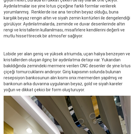
giydirmeleri, burada en dikkat çeken detay olarak öne çıkıyor.
Aydınlatmalar ise yine lotus çiçeğine farklı formlar verilerek
yorumlanmış. Renklerde ise ana tercihin beyaz olduğu, buna
karşılık beyaz rengin altın ve siyah zemin kontürleri ile dengelendiği
görülüyor. Aydınlatmalarda, zeminde ve duvar desenlerinde altın
rengi ve kristallerin kullanılması, misafirlere kendilerini değerli ve
mutlu hissettirecek bir atmosfer sağlıyor.
Lobide yer alan geniş ve yüksek atriumda, uçan halıya benzeyen ve
kristallerden oluşan ilginç bir aydınlatma detayı var. Yukarıdan
bakıldığında zemindeki mermere verilen CNC desenler de yine lotus
çiçeği tomurcuklarını andırıyor. Giriş kapısının solunda bulunan
resepsiyon bankosunun alın kısmı onix mermerden yapılmış ve
bankonun arka duvarına uygulanan beyaz, gold ve siyah kareler
yoğun ve dikkat çekici bir form oluşturuyor.