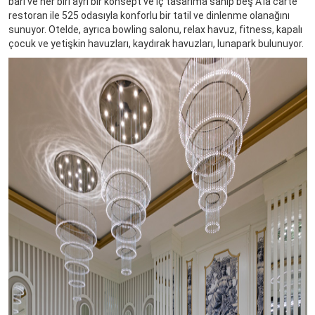
barı ve her biri ayrı bir konsept ve iç tasarıma sahip beş A’la carte
restoran ile 525 odasıyla konforlu bir tatil ve dinlenme olanağını
sunuyor. Otelde, ayrıca bowling salonu, relax havuz, fitness, kapalı
çocuk ve yetişkin havuzları, kaydırak havuzları, lunapark bulunuyor.