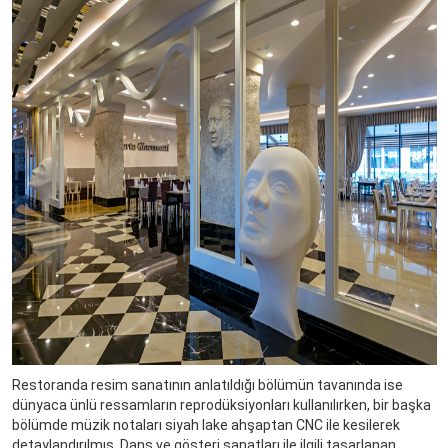
Restoranda resim sanatının anlatıldığı bölümün tavanında ise
dünyaca ünlü ressamların reprodüksiyonları kullanılırken, bir başka
bölümde müzik notaları siyah lake ahşaptan CNC ile kesilerek
detaylandırılmış. Dans ve gösteri sanatları ile ilgili tasarlanan