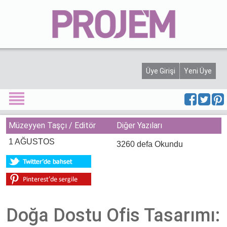
Projem Dergisi
Üyelik
Künye
Haber
Üye Girişi
Yeni Üye
Etkinlik
Yarışma
Müzeyyen Taşçı / Editör
Diğer Yazıları
Yeni Proje
1 AĞUSTOS
3260 defa Okundu
Ürünler
Söyleşi
Görüşler
Doğa Dostu Ofis Tasarımı:
Köşe Yazısı