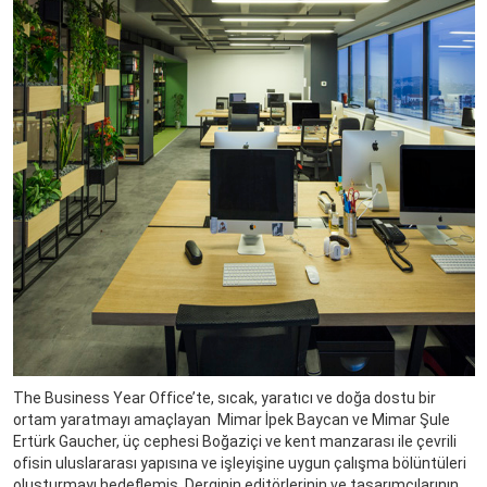
The Business Year Office’te, sıcak, yaratıcı ve doğa dostu bir
ortam yaratmayı amaçlayan Mimar İpek Baycan ve Mimar Şule
Ertürk Gaucher, üç cephesi Boğaziçi ve kent manzarası ile çevrili
ofisin uluslararası yapısına ve işleyişine uygun çalışma bölüntüleri
oluşturmayı hedeflemiş. Derginin editörlerinin ve tasarımcılarının