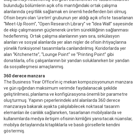
bulunduğu bölümlerin açık ofis mantığındaki ortak çalışma
alanlarında çeşitlilik sağlamak en önemli hedeflerden biri olmuş.
Ofisin beyni olan ‘üretim’ grubunun yer aldığı açık ofiste tasarlanan
“Meet-Up Room”, “Open Research Library” ve “Idea Wall” sayesinde
de ekip çalışmasının güçlenerek üretim sürekliliğinin sağlanması
hedeflenmiş. Ortak çalışma alanlarının yanı sıra, sirkülasyon
alanları ve sosyal alanlarda yer alan nişler de ofisin ihtiyaçlarına
yönelik fonksiyonel tasarımlarla canlandırılmış. Koridorlarda yer
alan “Kitchenette”, “Lounge Point” ve “Printing Point” gibi
donatılarla, ofis çalışanlarının bir yandan soluklanırken bir yandan
da sosyalleşmesi amaçlanmış.
360 derece manzara
The Business Year Office’in iç mekan kompozisyonunun manzara
ve gün ışığından maksimum verimde faydalanacak şekilde
geliştirilmesi, planlama ve konfigürasyona önemli bir parametre
oluşturmuş. Yapının çeperlerindeki atıl alanlarda 360 derece
manzaraya bakarak ayakta çalışılabilecek noktasal tasarım
elemanları ile canlılık sağlanırken, tasarlanan mobilyalarda ve
kullanımlarda medya iletişim ofisinin kimliğini yansıtacak nüanslar,
mobilya detaylarında kitaplıklarla ve basılı görsellerle kendini
göstermiş.