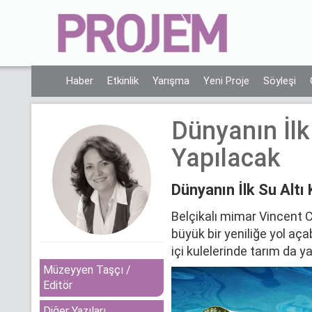
Haber
Etkinlik
Yarışma
Yeni Proje
Söyleşi
Dünyanın İlk 
Yapılacak
Dünyanın İlk Su Altı 
Belçikalı mimar Vincent Ca
büyük bir yeniliğe yol aça
içi kulelerinde tarım da y
Müzeyyen Taşçı /
Editör
Diğer Yazıları