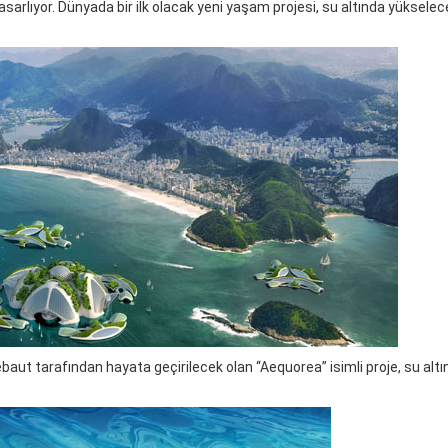
i’ tasarlıyor. Dünyada bir ilk olacak yeni yaşam projesi, su altında yüksele
baut tarafından hayata geçirilecek olan “Aequorea” isimli proje, su altınd