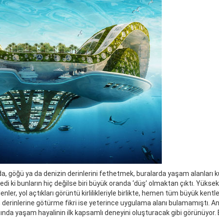
nda, göğü ya da denizin derinlerini fethetmek, buralarda yaşam alanları 
edi ki bunların hiç değilse biri büyük oranda ‘düş’ olmaktan çıktı. Yüksek
ler, yol açtıkları görüntü kirlilikleriyle birlikte, hemen tüm büyük kent
e, derinlerine götürme fikri ise yeterince uygulama alanı bulamamıştı. A
tında yaşam hayalinin ilk kapsamlı deneyini oluşturacak gibi görünüyor. B