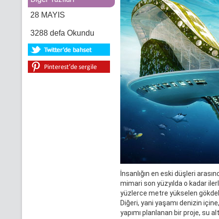
28 MAYIS
3288 defa Okundu
İnsanlığın en eski düşleri arası
mimari son yüzyılda o kadar ilerl
yüzlerce metre yükselen gökdelen
Diğeri, yani yaşamı denizin için
yapımı planlanan bir proje, su al