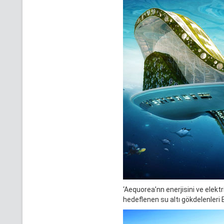
‘Aequorea’nn enerjisini ve elektr
hedeflenen su altı gökdelenleri B