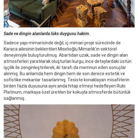
Sade ve dingin alanlarda lüks duygusu hakim.
Sadece yapı mimarisinde değil, iç mimari proje sürecinde de
Karaca ailesinin beklentileri Mısırlıoğlu Mimarlık'ın sektörel
deneyimiyle buluşturulmuş. Abartıdan uzak, sade ve dingin alan
atmosferleri yaratılarak oluşturlan kurgu, ince detaylardaki üstün
işçilik ile zenginleştirilerek, iki tarafı da memnun eden sonuçlar
alınmış. Bu anlamda hem dingin hem de son derece estetik ve
sofistike mekanlar tasarlanmış. Tesiste konaklayan misafirlerin
birden fazla duyusuna aynı anda hitap etmeyi hedefleyen Rubi
Platinum, markaya özel üretilen bir kokuyla atmosferde bütünlük
sağlanmış.