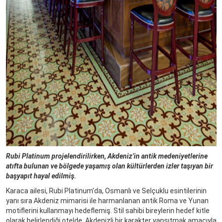
Rubi Platinum projelendirilirken, Akdeniz’in antik medeniyetlerine
atıfta bulunan ve bölgede yaşamış olan kültürlerden izler taşıyan bir
başyapıt hayal edilmiş.
Karaca ailesi, Rubi Platinum'da, Osmanlı ve Selçuklu esintilerinin
yanı sıra Akdeniz mimarisi ile harmanlanan antik Roma ve Yunan
motiflerini kullanmayı hedeflemiş. Stil sahibi bireylerin hedef kitle
olarak belirlendiği otelde, Akdenizli bir karakter yansıtmak amacıyla