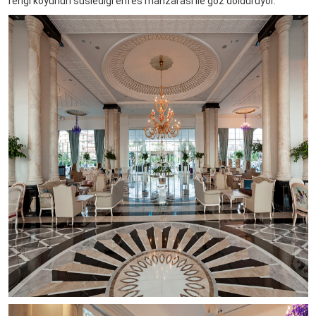
rengi koyunun süslediği enfes manzarası ile göz dolduruyor.