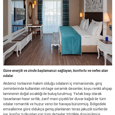
Güne enerjik ve zinde başlamanızı sağlayan, konforlu ve nefes alan
odalar.
Akdeniz tonlarının hakim olduğu odaların iç mimarisinde, giriş
zeminlerinde kullanılan vintage seramik desenler, koyu renkli ahşap
laminenin doğal sıcaklığı ile buluşturulmuş. Yatak başı olarak
tasarlanan hasır sırtlık, zarif mavi çiçekli bir duvar kağıdı ile tüm
odalar romantik ve huzur verici bir havaya bürünmüş. Bölgedeki
emsallerine göre oldukça geniş planlanan teras jakuzili süitlerde
ise, konfor tutkunları için tüm detaylar titizlikle düşünülmüş.